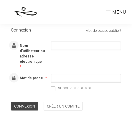
Passer
MENU
au
contenu
TABLEAUX
Grands
PHOTO,
Connexion
Mot de passe oublié ?
principal
PHOTOS
formats
D’ART
Nom
d'utilisateur ou
adresse
électronique
*
Mot de passe
*
SE SOUVENIR DE MOI