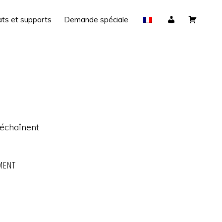
Login
Panier
ts et supports
Demande spéciale
déchaînent
MENT